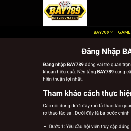
Bỏ
qua
nội
dung
BAY789
GAME 
Đăng Nhập BA
Đăng nhập BAY789
đóng vai trò quan trọn
khoản hiệu quả. Nền tảng
BAY789
cung cấp
hiện thuận lợi nhất.
Tham khảo cách thực hi
Các nội dung dưới đây mô tả thao tác qua
ro thao tác sai. Dưới đây là ba bước chính
Bước 1: Yêu cầu hội viên truy cập đúng