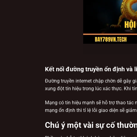
Kết nối đường truyền ổn định và l
Đường truyền internet chập chờn dễ gây g
xung đột tín hiệu trong lúc xác thực. Khi t
Mạng có tín hiệu mạnh sẽ hỗ trợ thao tác 
mạng ổn định thì tỉ lệ lỗi giao diện sẽ gi
Chú ý một vài sự cố thư