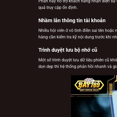
Phần này hỗ trợ khách hàng nhận diện sự 
quả truy cập ổn định.
Nhầm lẫn thông tin tài khoản
Nhiều hội viên ở vô tình điền sai tên hoặ
hàng cần kiểm tra kỹ nội dung trước khi n
Trình duyệt lưu bộ nhớ cũ
Một số trình duyệt lưu dữ liệu phiên cũ khi
dọn dẹp thì hệ thống phản hồi nhanh và gi