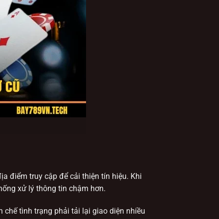
 điểm truy cập để cải thiện tín hiệu. Khi
hống xử lý thông tin chậm hơn.
hế tình trạng phải tải lại giao diện nhiều