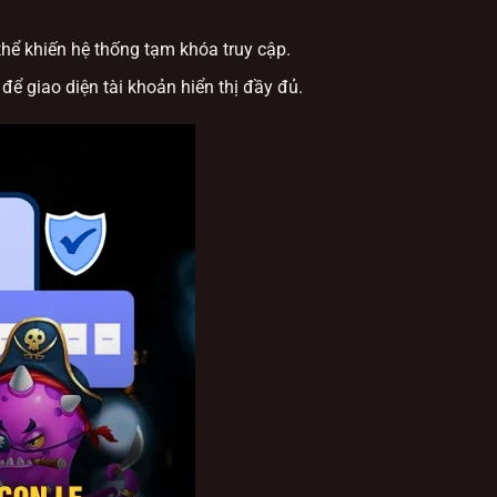
thể khiến hệ thống tạm khóa truy cập.
để giao diện tài khoản hiển thị đầy đủ.