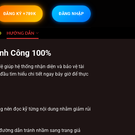
ĐĂNG KÝ +789K
ĐĂNG NHẬP
O
HƯỚNG DẪN
ành Công 100%
lệ giúp hệ thống nhận diện và bảo vệ tài
đầu tìm hiểu chi tiết ngay bây giờ để thực
g nên đọc kỹ từng nội dung nhằm giảm rủi
ỉ đường dẫn tránh nhầm sang trang giả