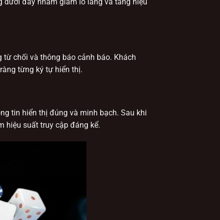
g dưới đây nhằm giảm lo lắng và tăng hiệu
ng từ chối và thông báo cảnh báo. Khách
àng từng ký tự hiển thị.
ông tin hiển thị đúng và minh bạch. Sau khi
m hiệu suất truy cập đáng kể.