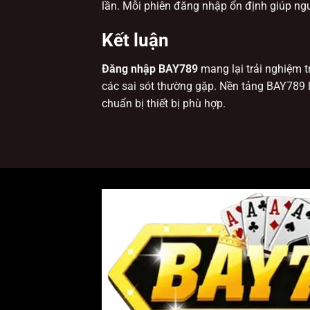
lần. Mỗi phiên đăng nhập ổn định giúp ngườ
Kết luận
Đăng nhập BAY789
mang lại trải nghiệm t
các sai sót thường gặp. Nền tảng BAY789 lu
chuẩn bị thiết bị phù hợp.