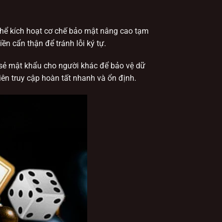
 thể kích hoạt cơ chế bảo mật nâng cao tạm
iền cẩn thận để tránh lỗi ký tự.
sẻ mật khẩu cho người khác để bảo vệ dữ
hiên truy cập hoàn tất nhanh và ổn định.