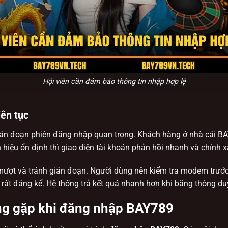
Hội viên cần đảm bảo thông tin nhập hợp lệ
iên tục
ián đoạn phiên đăng nhập quan trọng. Khách hàng ở nhà cái B
ín hiệu ổn định thì giao diện tài khoản phản hồi nhanh và chính x
mượt và tránh gián đoạn. Người dùng nên kiểm tra modem trước 
ảm rất đáng kể. Hệ thống trả kết quả nhanh hơn khi băng thông du
ờng gặp khi đăng nhập BAY789