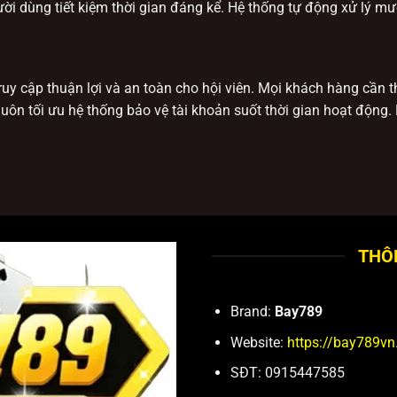
i dùng tiết kiệm thời gian đáng kể. Hệ thống tự động xử lý mượt 
ruy cập thuận lợi và an toàn cho hội viên. Mọi khách hàng cần 
ôn tối ưu hệ thống bảo vệ tài khoản suốt thời gian hoạt động. H
THÔN
Brand:
Bay789
Website:
https://bay789vn
SĐT: 0915447585