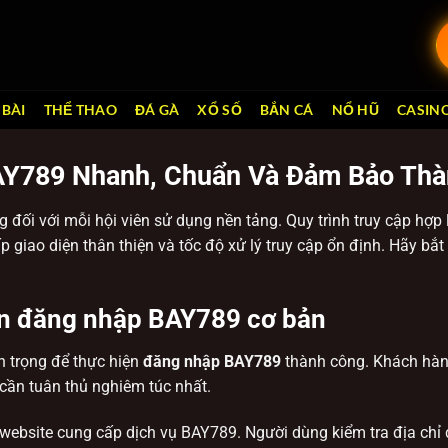
BÀI
THỂ THAO
ĐÁ GÀ
XỔ SỐ
BẮN CÁ
NỔ HŨ
CASIN
Y789 Nhanh, Chuẩn Và Đảm Bảo Th
g đối với mỗi hội viên sử dụng nền tảng. Quy trình truy cập hợp 
 giao diện thân thiện và tốc độ xử lý truy cập ổn định. Hãy bắt 
ện đăng nhập BAY789 cơ bản
n trọng để thực hiện
đăng nhập BAY789
thành công. Khách hàn
 cần tuân thủ nghiêm túc nhất.
 website cung cấp dịch vụ BAY789. Người dùng kiểm tra địa ch