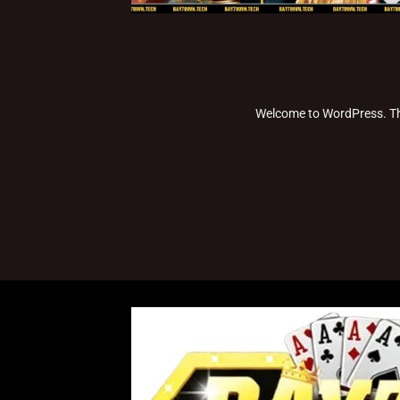
Welcome to WordPress. This 