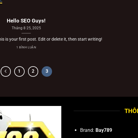
Hello SEO Guys!
Tháng 8 25, 2025
is your first post. Edit or delete it, then start writing!
1 BÌNH LUẬN
1
2
3
THÔN
Brand:
Bay789