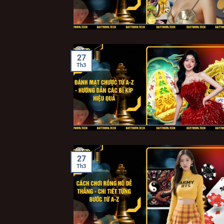
27
Th3
27
Th3