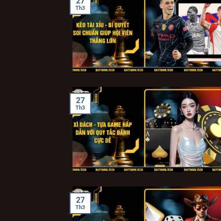
27
Th3
27
Th3
27
Th3