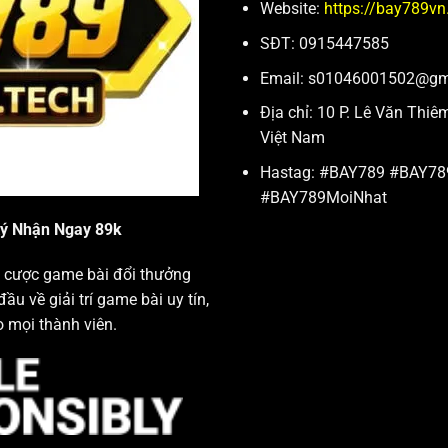
Website:
https://bay789vn
SĐT: 0915447585
Email:
s01046001502@gm
Địa chỉ: 10 P. Lê Văn Thi
Việt Nam
Hastag: #BAY789 #BAY78
#BAY789MoiNhat
Ký Nhận Ngay 89k
á cược game bài đổi thưởng
u về giải trí game bài uy tín,
o mọi thành viên.