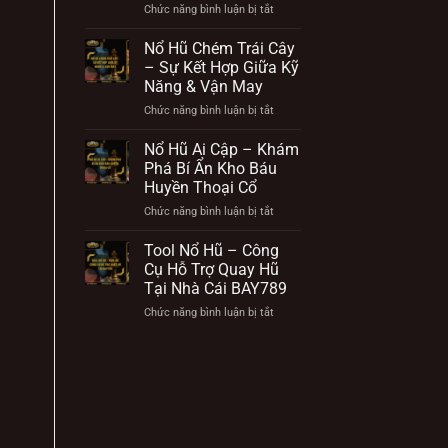
Chức năng bình luận bị tắt
ở
Tiết
Tool
A
Hack
–
Nổ Hũ Chém Trái Cây
Tài
Z
– Sự Kết Hợp Giữa Kỹ
Xỉu
Cho
Năng & Vận May
]
–
Người
Chức năng bình luận bị tắt
ở
Ưu
Mới
Nổ
Điểm
Hũ
Và
Nổ Hũ Ai Cập – Khám
Chém
Các
Phá Bí Ẩn Kho Báu
Trái
Loại
Huyền Thoại Cổ
Cây
Phổ
Chức năng bình luận bị tắt
ở
–
Biến
Nổ
Sự
Nhất
Hũ
Kết
Tool Nổ Hũ – Công
Ai
Hợp
Cụ Hỗ Trợ Quay Hũ
Cập
Giữa
Tại Nhà Cái BAY789
–
Kỹ
Chức năng bình luận bị tắt
ở
Khám
Năng
Tool
Phá
&
Nổ
Bí
Vận
Hũ
Ẩn
May
–
Kho
Công
Báu
Cụ
Huyền
Hỗ
Thoại