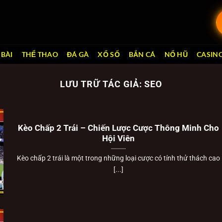
BÀI
THỂ THAO
ĐÁ GÀ
XỔ SỐ
BẮN CÁ
NỔ HŨ
CASIN
LƯU TRỮ TÁC GIẢ:
SEO
Kèo Chấp 2 Trái – Chiến Lược Cược Thông Minh Cho
Hội Viên
Kèo chấp 2 trái là một trong những loại cược có tính thử thách cao
[...]