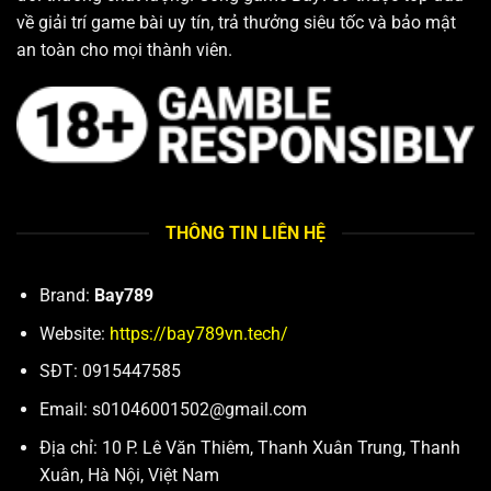
về giải trí game bài uy tín, trả thưởng siêu tốc và bảo mật
an toàn cho mọi thành viên.
THÔNG TIN LIÊN HỆ
Brand:
Bay789
Website:
https://bay789vn.tech/
SĐT: 0915447585
Email:
s01046001502@gmail.com
Địa chỉ: 10 P. Lê Văn Thiêm, Thanh Xuân Trung, Thanh
Xuân, Hà Nội, Việt Nam