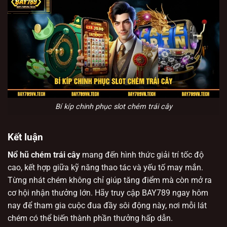
Bí kíp chinh phục slot chém trái cây
Kết luận
Nổ hũ chém trái cây
mang đến hình thức giải trí tốc độ
cao, kết hợp giữa kỹ năng thao tác và yếu tố may mắn.
Từng nhát chém không chỉ giúp tăng điểm mà còn mở ra
cơ hội nhận thưởng lớn. Hãy truy cập BAY789 ngay hôm
nay để tham gia cuộc đua đầy sôi động này, nơi mỗi lát
chém có thể biến thành phần thưởng hấp dẫn.