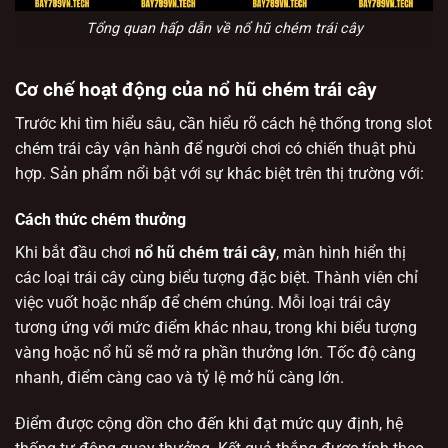
Tổng quan hấp dẫn về nổ hũ chém trái cây
Cơ chế hoạt động của nổ hũ chém trái cây
Trước khi tìm hiểu sâu, cần hiểu rõ cách hệ thống trong slot
chém trái cây vận hành để người chơi có chiến thuật phù
hợp. Sản phẩm nổi bật với sự khác biệt trên thị trường với:
Cách thức chém thưởng
Khi bắt đầu chơi
nổ hũ chém trái cây
, màn hình hiển thị
các loại trái cây cùng biểu tượng đặc biệt. Thành viên chỉ
việc vuốt hoặc nhấp để chém chúng. Mỗi loại trái cây
tương ứng với mức điểm khác nhau, trong khi biểu tượng
vàng hoặc nổ hũ sẽ mở ra phần thưởng lớn. Tốc độ càng
nhanh, điểm càng cao và tỷ lệ mở hũ càng lớn.
Điểm được cộng dồn cho đến khi đạt mức quy định, hệ