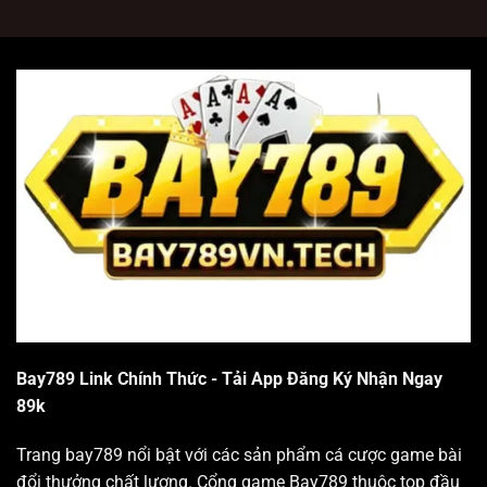
Ẩn
Vận
Công
Kho
May
Cụ
Báu
Hỗ
Huyền
Trợ
Thoại
Quay
Cổ
Hũ
Tại
Nhà
Cái
BAY789
Bay789 Link Chính Thức - Tải App Đăng Ký Nhận Ngay
89k
Trang bay789 nổi bật với các sản phẩm cá cược game bài
đổi thưởng chất lượng. Cổng game Bay789 thuộc top đầu