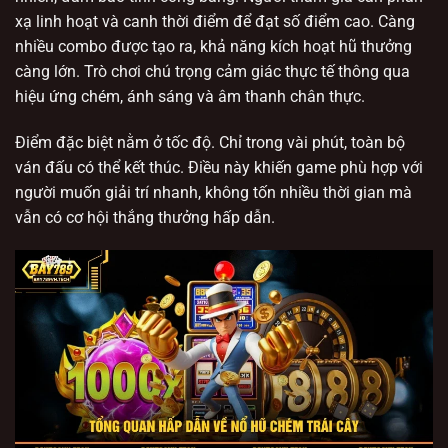
xạ linh hoạt và canh thời điểm để đạt số điểm cao. Càng
nhiều combo được tạo ra, khả năng kích hoạt hũ thưởng
càng lớn. Trò chơi chú trọng cảm giác thực tế thông qua
hiệu ứng chém, ánh sáng và âm thanh chân thực.
Điểm đặc biệt nằm ở tốc độ. Chỉ trong vài phút, toàn bộ
ván đấu có thể kết thúc. Điều này khiến game phù hợp với
người muốn giải trí nhanh, không tốn nhiều thời gian mà
vẫn có cơ hội thắng thưởng hấp dẫn.