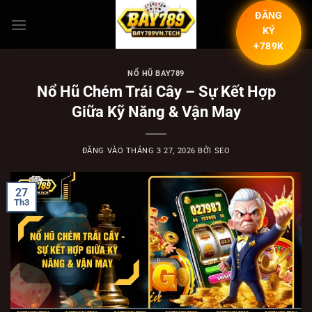
Bỏ
ĐĂNG
qua
KÝ
nội
+789K
dung
NỔ HŨ BAY789
Nổ Hũ Chém Trái Cây – Sự Kết Hợp
Giữa Kỹ Năng & Vận May
ĐĂNG VÀO
THÁNG 3 27, 2026
BỞI
SEO
27
Th3